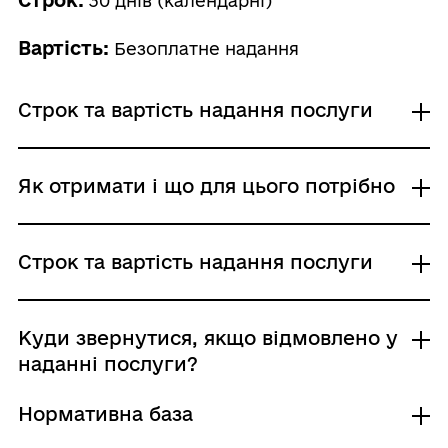
30 днів (календарні)
Вартість:
Безоплатне надання
Строк та вартість надання послуги
Звичайне надання
Як отримати і що для цього потрібно
Адміністративний збір: Безоплатне надання /
0 UAH /
Строк надання: 30 днів (календарні)
Де отримати
Строк та вартість надання послуги
Обласні, Київська та Севастопольська міські
ради
Районні, районні у місті Києві (у разі
Звичайне надання
Куди звернутися, якщо відмовлено у
утворення) та місті Севастополі ради
Адміністративний збір: Безоплатне надання /
наданні послуги?
Міські, районні у містах ради та їх виконавчі
0 UAH /
органи
Строк надання: 30 днів (календарні)
Нормативна база
Центр надання адміністративних послуг
Підстави для відмови у наданні послуги: