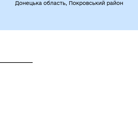
Донецька область, Покровський район
атегія розвитку громади
Фінанси