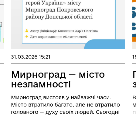
31.03.2026 15:21
1
Мирноград — місто
незламності
Мирноград вистояв у найважчі часи.
В
Місто втратило багато, але не втратило
м
головного — духу своїх людей. Сьогодні
п
ми далеко від дому, але Мирноград
д
залишається в серці кожного з нас.
о
Молодіжна рада ініціювала петицію про
М