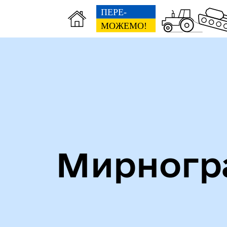
Алея героїв
Кни
Мирногра