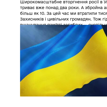
Широкомасштабне вторгнення росії в У
триває вже понад два роки. А збройна а
більш як 10. За цей час ми втратили тися
Захисників і цивільних громадян. Тож гі
вшанування пам’яті загиблих — суспіль
питання. На жаль, сього ...