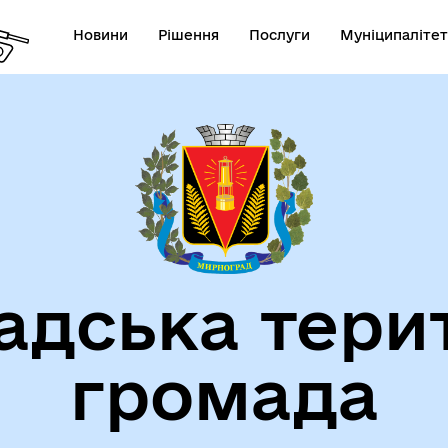
Новини
Рішення
Послуги
Муніципалітет
СТАТУТ МИРНОГРАДСЬКОЇ
га пам'яті
МІСЬКОЇ ТЕРИТОРІАЛЬНОЇ
дська тери
ГРОМАДИ
громада