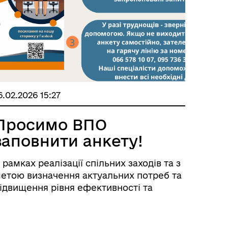
6.02.2026 15:27
Просимо ВПО
заповнити анкету!
 рамках реалізації спільних заходів та з
етою визначення актуальних потреб та
ідвищення рівня ефективності та
оступності надання допомоги і послуг
собам з числа мешканців
ирноградської міської територіальної