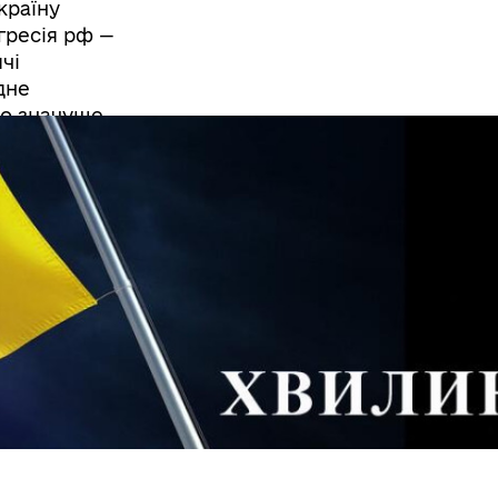
країну
гресія рф —
чі
дне
но значуще