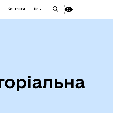
Контакти
Ще
Інформація про проведення
дистанційного обстеження
торіальна