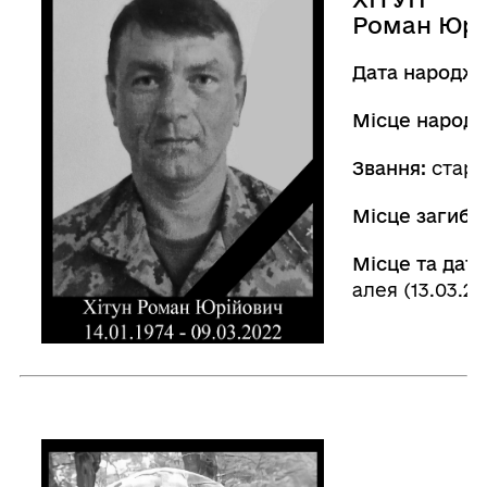
Роман Юрі
Дата народже
Місце народ
Звання:
старш
Місце загибел
Місце та дата
алея (13.03.20