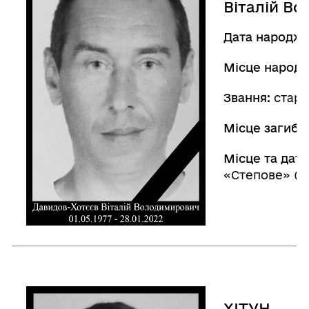
Віталій В
Дата народже
Місце народ
Звання:
старш
Місце загибел
Місце та дата
«Степове» (30
ХІТУН