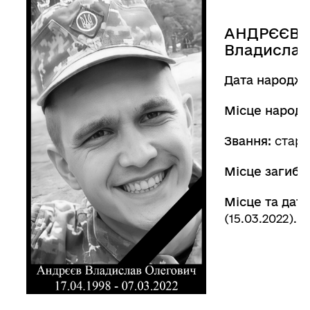
АНДРЄЄВ
Владислав
Дата народже
Місце народ
Звання:
старш
Місце загибел
Місце та дата
(15.03.2022).