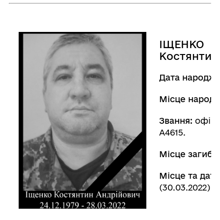
ІЩЕНКО
Костянтин
Дата народже
Місце народ
Звання:
офіце
А4615.
Місце загибел
Місце та дата
(30.03.2022)