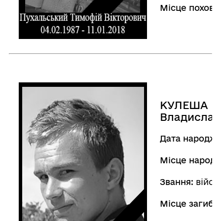
Місце похова
КУЛЕША
Владислав
Дата народже
Місце народ
Звання:
війсь
Місце загибел