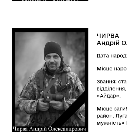
ЧИРВА
Андрій Ол
Дата народж
Місце народ
Звання:
старш
відділення, 1
«Айдар».
Місце загибе
район, Луган
мужність» II