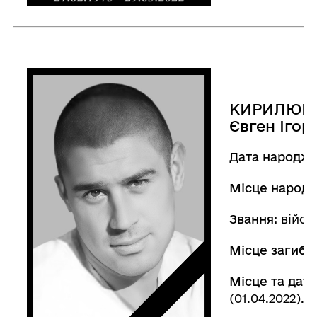
КИРИЛЮК
Євген Ігор
Дата народже
Місце народ
Звання:
війсь
Місце загибел
Місце та дата
(01.04.2022).