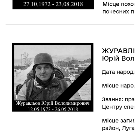
Місце похова
почесних пох
ЖУРАВЛЬ
Юрій Вол
Дата народж
Місце народ
Звання:
прапо
Центру спеці
Місце загибе
район, Луган