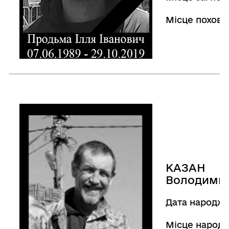
Місце похова
КАЗАН
Володимир
Дата народже
Місце народ