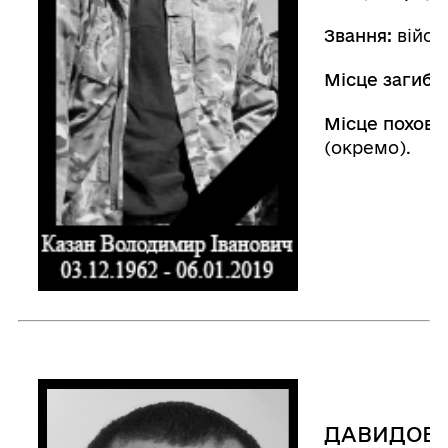
Звання:
війсь
Місце загибел
Місце похова
(окремо).
ДАВИДОВ-