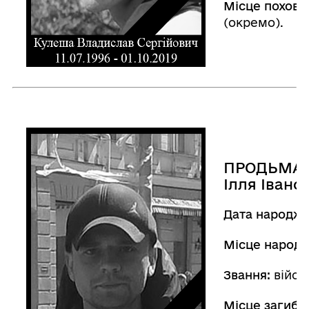
Місце похова
(окремо).
ПРОДЬМА
Ілля Івано
Дата народже
Місце народ
Звання:
війсь
Місце загибел