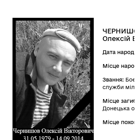
ЧЕРНИШО
Олексій В
Дата народж
Місце народ
Звання:
Боєць
служби міліц
Місце загибе
Донецька обл
Місце похова