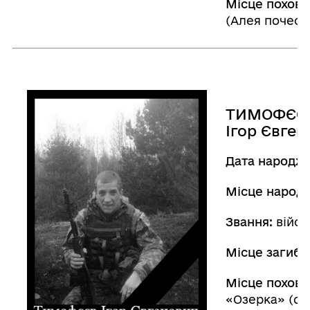
Місце похова
(Алея почесн
ТИМОФЄЄ
Ігор Євген
Дата народж
Місце народ
Звання:
війсь
Місце загибе
Місце похова
«Озерка» (ок