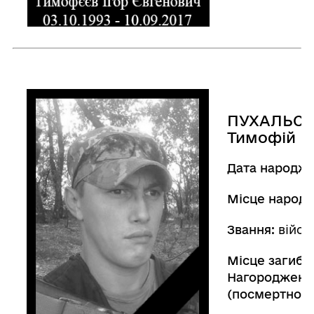
ПУХАЛЬС
Тимофій В
Дата народже
Місце народ
Звання:
війсь
Місце загибел
Нагороджений
(посмертно).