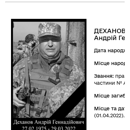
ДЕХАНОВ
Андрій Ге
Дата народже
Місце народ
Звання:
прапо
частини № А3
Місце загибел
Місце та дата
(01.04.2022).