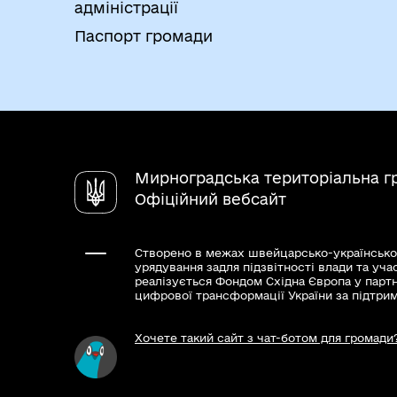
Наказ ЦОВВ від 05.03.2012 №368/5 "Про
особи про призначення (обрання) керівн
адміністрації
підрозділу, громадського формування, щ
Єдиному державному реєстрі юридичних 
Паспорт громади
(обранням) керівника, за умови подання
Результати та способи отри
Виписка з Єдиного державного реєстр
Внесення відповідного запису до Єди
формувань.
Рішення про проведення державної р
Мирноградська територіальна г
Установчий документ юридичної особи
Офіційний вебсайт
установчого документа.
Рішення та повідомлення про відмову
Створено в межах швейцарсько-українсько
урядування задля підзвітності влади та уча
реалізується Фондом Східна Європа у парт
цифрової трансформації України за підтри
Хочете такий сайт з чат-ботом для громади