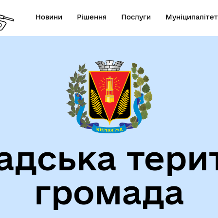
Новини
Рішення
Послуги
Муніципалітет
СТАТУТ МИРНОГРАДСЬКОЇ
га пам'яті
МІСЬКОЇ ТЕРИТОРІАЛЬНОЇ
ГРОМАДИ
дська тери
громада