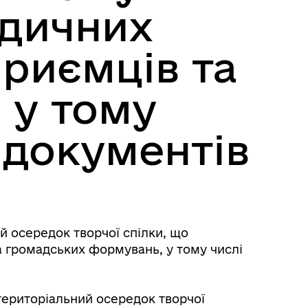
идичних
приємців та
 у тому
 документів
й осередок творчої спілки, що
а громадських формувань, у тому числі
територіальний осередок творчої