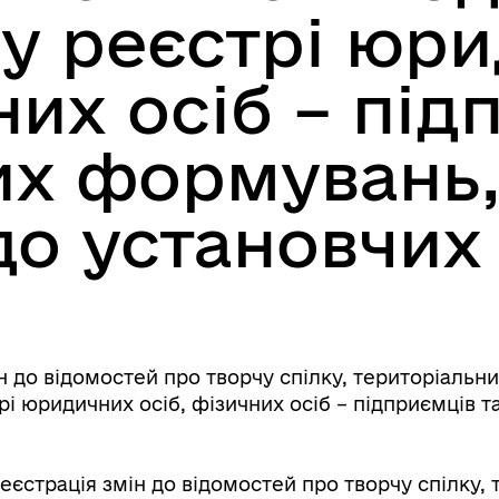
у реєстрі юр
них осіб – під
х формувань,
 до установчих
 до відомостей про творчу спілку, територіальни
і юридичних осіб, фізичних осіб – підприємців т
єстрація змін до відомостей про творчу спілку, 