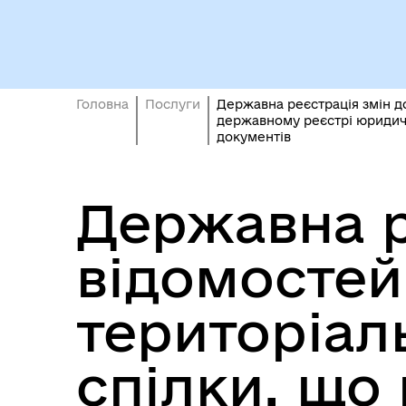
Безбар'єрність
Стр
Головна
Послуги
Державна реєстрація змін до
державному реєстрі юридични
документів
Державна р
відомостей
територіал
спілки, що