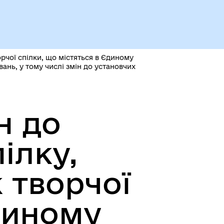
рчої спілки, що містяться в Єдиному
ань, у тому числі змін до установчих
н до
ілку,
 творчої
диному