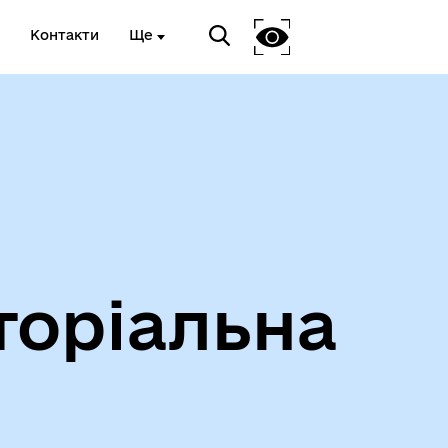
Контакти
Ще
Інформація про проведення
дистанційного обстеження
торіальна