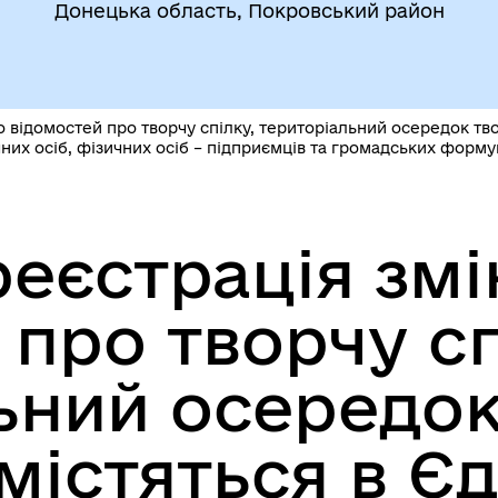
Донецька область, Покровський район
атегія розвитку громади
Фінанси
 відомостей про творчу спілку, територіальний осередок тво
х осіб, фізичних осіб – підприємців та громадських формув
еєстрація змі
 про творчу сп
ьний осередок
 містяться в Є