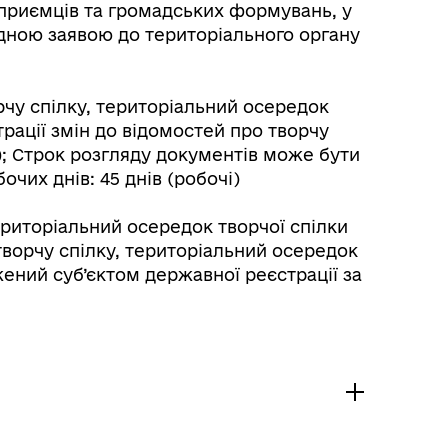
дприємців та громадських формувань, у
ідною заявою до територіального органу
рчу спілку, територіальний осередок
трації змін до відомостей про творчу
і); Строк розгляду документів може бути
очих днів: 45 днів (робочі)
ериторіальний осередок творчої спілки
творчу спілку, територіальний осередок
жений суб’єктом державної реєстрації за