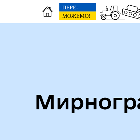
Алея героїв
Кни
Мирногра