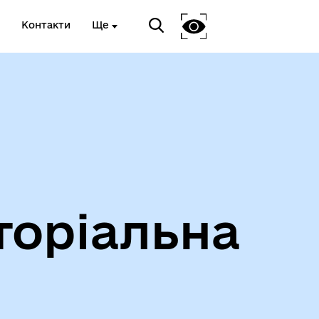
Контакти
Ще
Інформація про проведення
дистанційного обстеження
торіальна