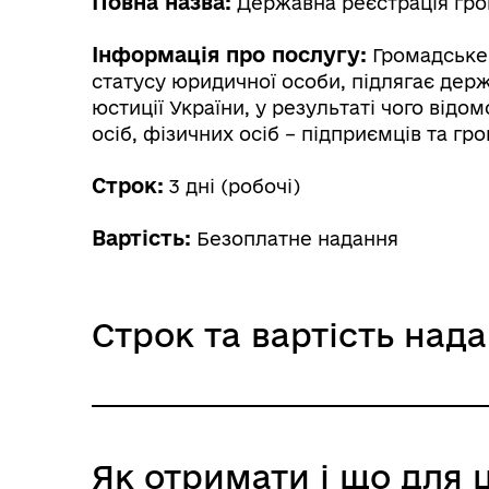
Повна назва:
Державна реєстрація гром
Інформація про послугу:
Громадське 
статусу юридичної особи, підлягає дер
юстиції України, у результаті чого від
осіб, фізичних осіб – підприємців та г
Строк:
3 дні (робочі)
Вартість:
Безоплатне надання
Строк та вартість над
Звичайне надання
Як отримати і що для 
Адміністративний збір: Безоплатне нада