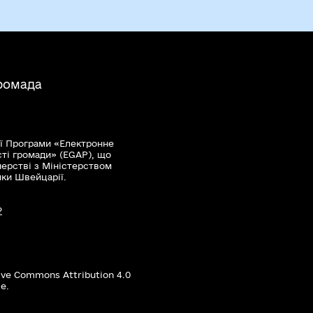
ромада
ї Програми «Електронне
сті громади» (EGAP), що
нерстві з Міністерством
мки Швейцарії.
?
ive Commons Attribution 4.0
е.