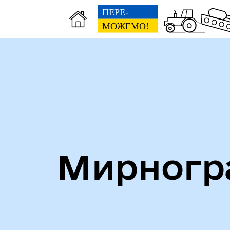
Алея героїв
Кни
Мирногра
Безбар'єрність
Стр