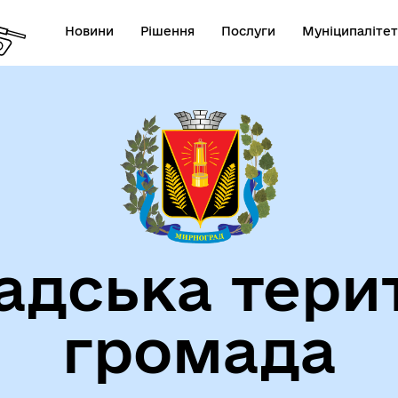
Новини
Рішення
Послуги
Муніципалітет
СТАТУТ МИРНОГРАДСЬКОЇ
га пам'яті
МІСЬКОЇ ТЕРИТОРІАЛЬНОЇ
ГРОМАДИ
дська тери
громада
атегія розвитку громади
Фінанси