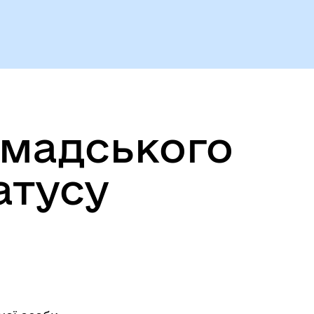
омадського
атусу