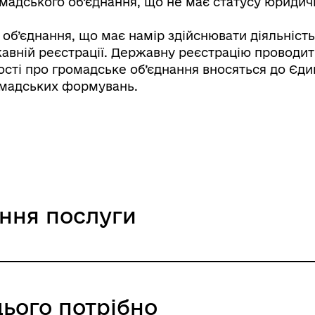
адського об’єднання, що не має статусу юридич
об’єднання, що має намір здійснювати діяльність
жавній реєстрації. Державну реєстрацію проводит
омості про громадське об’єднання вносяться до Є
ромадських формувань.
ання послуги
цього потрібно
ння / 0 UAH /