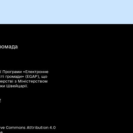
ромада
ї Програми «Електронне
сті громади» (EGAP), що
нерстві з Міністерством
мки Швейцарії.
?
ive Commons Attribution 4.0
е.