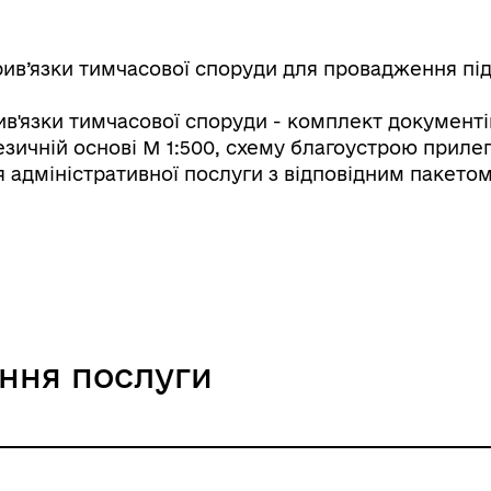
в’язки тимчасової споруди для провадження під
в'язки тимчасової споруди - комплект документі
ичній основі М 1:500, схему благоустрою прилег
я адміністративної послуги з відповідним пакето
ання послуги