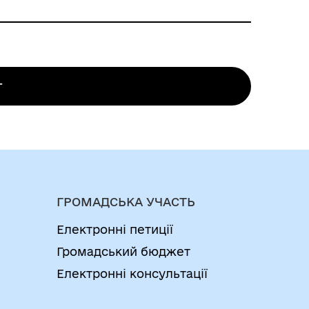
д)
руд для провадження підприємницької
Замовник, який має намір встановити
г
чення для здійснення підприємницької
 ради або районної державної
Час, витрачений на підготовку та подачу
 ескізів фасадів тимчасової споруди та
трою прилеглої території, не входить в
зки тимчасової споруди містобудівні
ГРОМАДСЬКА УЧАСТЬ
Електронні петиції
Громадський бюджет
иємницької діяльності
Електронні консультації