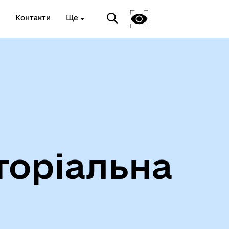
Контакти
Ще
Інформація про проведення
дистанційного обстеження
торіальна