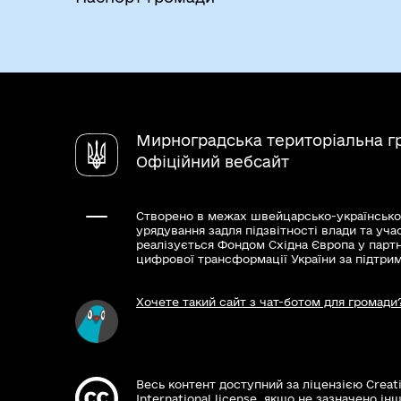
Мирноградська територіальна г
Офіційний вебсайт
Створено в межах швейцарсько-українсько
урядування задля підзвітності влади та уча
реалізується Фондом Східна Європа у парт
цифрової трансформації України за підтри
Хочете такий сайт з чат-ботом для громади
Весь контент доступний за ліцензією Creat
International license, якщо не зазначено інш