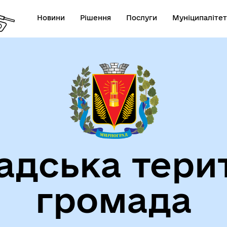
Новини
Рішення
Послуги
Муніципалітет
СТАТУТ МИРНОГРАДСЬКОЇ
га пам'яті
МІСЬКОЇ ТЕРИТОРІАЛЬНОЇ
ГРОМАДИ
дська тери
громада
атегія розвитку громади
Фінанси