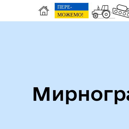
Алея героїв
Кни
Мирногра
Безбар'єрність
Стр