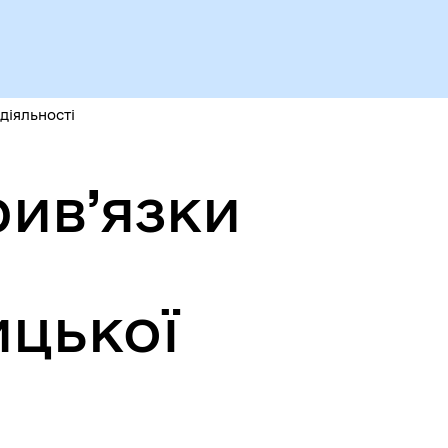
діяльності
ив’язки
цької