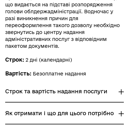
що видається на підставі розпорядження
голови облдержадміністрації. Водночас у
разі виникнення причин для
переоформлення такого дозволу необхідно
звернутись до центру надання
адміністративних послуг з відповідним
пакетом документів.
Строк:
2 дні (календарні)
Вартість:
Безоплатне надання
Строк та вартість надання послуги
Звичайне надання
Як отримати і що для цього потрібно
Адміністративний збір: Безоплатне надання /
0 UAH /