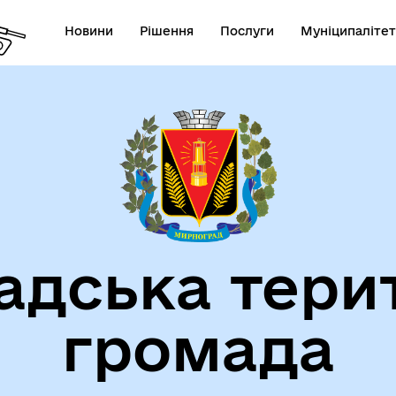
Новини
Рішення
Послуги
Муніципалітет
СТАТУТ МИРНОГРАДСЬКОЇ
га пам'яті
МІСЬКОЇ ТЕРИТОРІАЛЬНОЇ
ГРОМАДИ
дська тери
громада
атегія розвитку громади
Фінанси