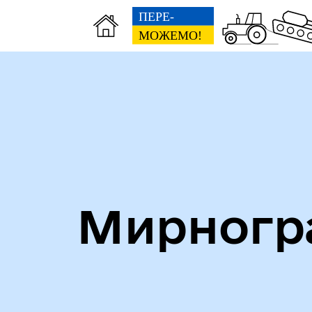
Алея героїв
Кни
Мирногра
Безбар'єрність
Стр