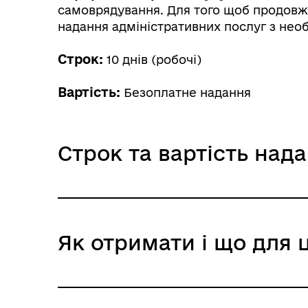
самоврядування. Для того щоб продовжи
надання адміністративних послуг з нео
Строк:
10 днів (робочі)
Вартість:
Безоплатне надання
Строк та вартість над
Звичайне надання
Як отримати і що для 
Адміністративний збір: Безоплатне нада
Строк надання: 10 днів (робочі)