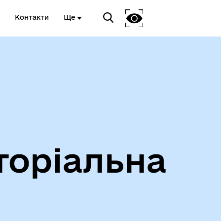
Контакти
Ще
Інформація про проведення
дистанційного обстеження
торіальна