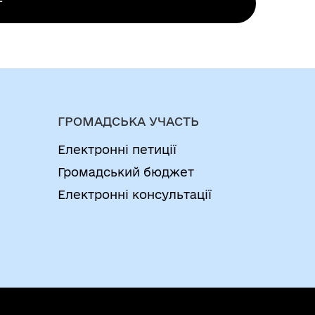
ї, ремонту, будівництва на місці
г
 рекламного засобу, строк дії дозволу
.Продовження строку дії дії дозволу на
ержавними адміністраціями, а на
в порядку, встановленому цими органами
 продовження строку дії дозволу на
ГРОМАДСЬКА УЧАСТЬ
Електронні петиції
Громадський бюджет
Електронні консультації