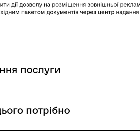
ти дії дозволу на розміщення зовнішньої реклам
бхідним пакетом документів через центр надання 
ання послуги
цього потрібно
ння / 0 UAH /