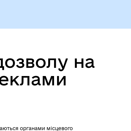
дозволу на
реклами
даються органами місцевого