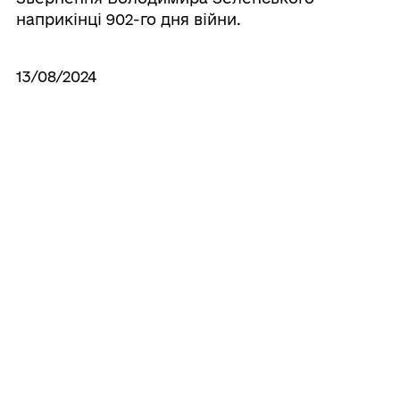
наприкінці 902-го дня війни.
13/08/2024
Зміцнення обороноздатності та
реалізація Формули миру: Президент
зустрівся з делегацією Конгресу США
12/08/2024
Звернення Володимира Зеленського
наприкінці 901-го дня війни.
Усі новини