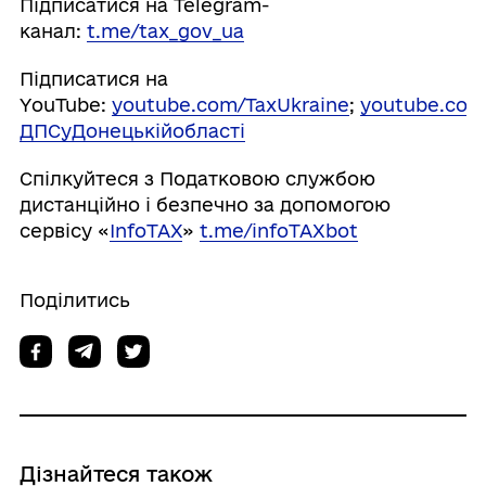
Підписатися на Telegram-
канал:
t.me/tax_gov_ua
Підписатися на
YouTube:
youtube.com/TaxUkraine
;
youtube.com
ДПСуДонецькійобласті
Спілкуйтеся з Податковою службою
дистанційно і безпечно за допомогою
сервісу «
InfoTAX
»
t.me/infoTAXbot
Поділитись
Дізнайтеся також