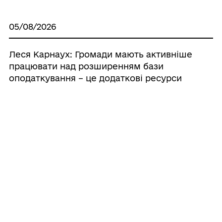
05/08/2026
Леся Карнаух: Громади мають активніше
працювати над розширенням бази
оподаткування – це додаткові ресурси
для розвитку
03/08/2026
Леся Карнаух: За сім місяців цього року
ДПС забезпечила понад 800 млрд грн
надходжень до загального фонду
держбюджету
03/08/2026