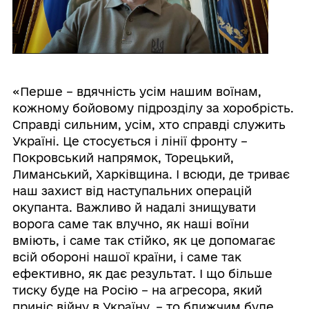
«Перше – вдячність усім нашим воїнам,
кожному бойовому підрозділу за хоробрість.
Справді сильним, усім, хто справді служить
Україні. Це стосується і лінії фронту –
Покровський напрямок, Торецький,
Лиманський, Харківщина. І всюди, де триває
наш захист від наступальних операцій
окупанта. Важливо й надалі знищувати
ворога саме так влучно, як наші воїни
вміють, і саме так стійко, як це допомагає
всій обороні нашої країни, і саме так
ефективно, як дає результат. І що більше
тиску буде на Росію – на агресора, який
приніс війну в Україну, – то ближчим буде