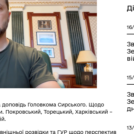
Д
16
З
З
ві
15
З
Зе
на доповідь Головкома Сирського. Щодо
дн
и. Покровський, Торецький, Харківський –
ій.
13
овнішньої розвідки та ГУР щодо перспектив