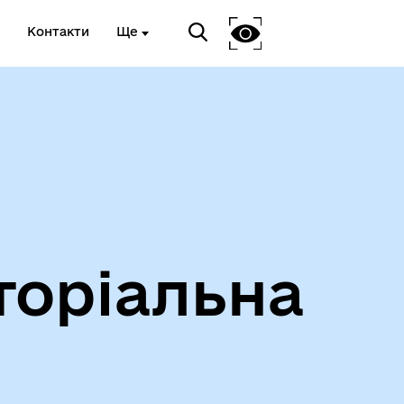
Контакти
Ще
Інформація про проведення
дистанційного обстеження
торіальна