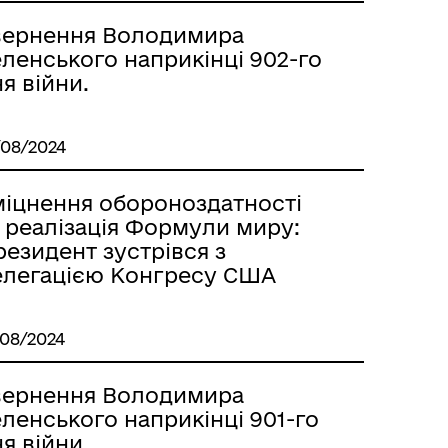
вернення Володимира
ленського наприкінці 902-го
я війни.
/08/2024
міцнення обороноздатності
 реалізація Формули миру:
езидент зустрівся з
елегацією Конгресу США
/08/2024
вернення Володимира
ленського наприкінці 901-го
я війни.