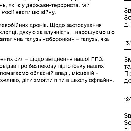
ь, які є у держави-терориста. Ми
З
сії вести цю війну.
Зе
дн
лекобійних дронів. Щодо застосування
лопці, дякую за влучність! І нарощуємо цю
атегічна галузь «оборонки» – галузь, яка
13
З
ряних сил – щодо зміцнення нашої ППО.
та
овідав про безпекову підготовку наших
Пр
помагаємо обласній владі, місцевій –
д
ожливо, діти змогли піти в школу офлайн».
12
З
Зе
дн