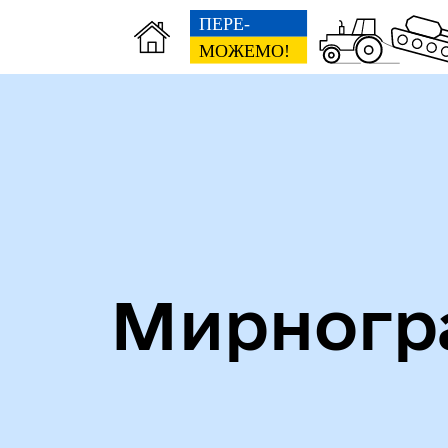
Алея героїв
Кни
Мирногра
Безбар'єрність
Стр