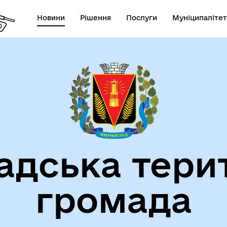
Новини
Рішення
Послуги
Муніципалітет
СТАТУТ МИРНОГРАДСЬКОЇ
га пам'яті
МІСЬКОЇ ТЕРИТОРІАЛЬНОЇ
ГРОМАДИ
дська тери
громада
атегія розвитку громади
Фінанси