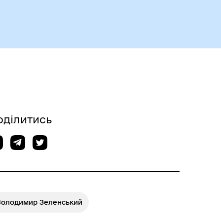
оділитись
Володимир Зеленський