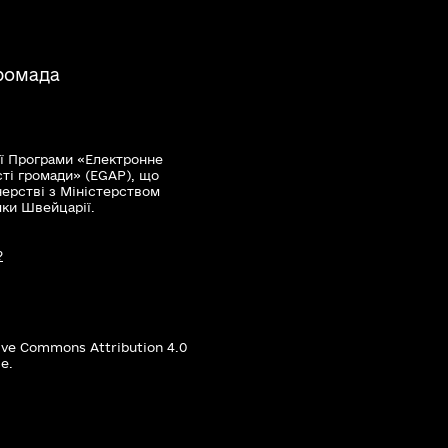
ромада
ї Програми «Електронне
сті громади» (EGAP), що
нерстві з Міністерством
мки Швейцарії.
?
ive Commons Attribution 4.0
е.