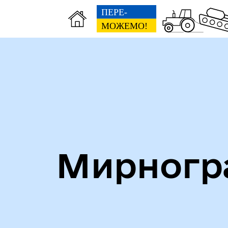
Алея героїв
Кни
Мирногра