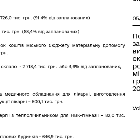
26,0 тис. грн. (91,4% від запланованих)
05
 тис. грн. (68,4% від запланованих).
П
за
нок коштів міського бюджету матеріальну допомогу
в
грн.
ек
р
клало - 2 718,4 тис. грн. або 3,6% від запланованих,
мі
гр
20
а медичного обладнання для лікарні, виготовлення
ії лікарні – 600,1 тис. грн.
Ус
ргії з теплолічильником для НВК-гімназії – 82,0 тис.
лових будинків - 646,9 тис. грн.