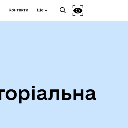
Контакти
Ще
Інформація про проведення
дистанційного обстеження
торіальна