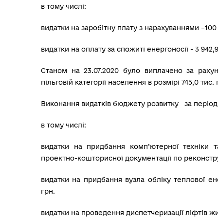
в тому числі:
видатки на заробітну плату з нарахуваннями –100 7
видатки на оплату за спожиті енергоносії - 3 942,9
Станом на 23.07.2020 було виплачено за раху
пільговій категорії населення в розмірі 745,0 тис. 
Виконання видатків бюджету розвитку за період с
в тому числі:
видатки на придбання комп’ютерної техніки т
проектно-кошторисної документації по реконструкц
видатки на придбання вузла обліку теплової ене
грн.
видатки на проведення диспетчеризації ліфтів жит