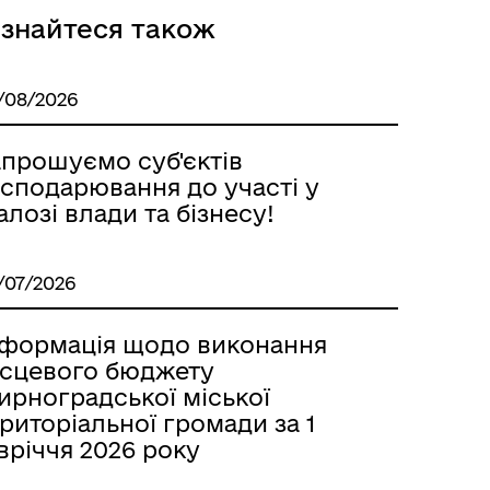
ізнайтеся також
/08/2026
апрошуємо суб'єктiв
осподарювання до участі у
алозі влади та бізнесу!
/07/2026
нформація щодо виконання
ісцевого бюджету
ирноградської міської
риторіальної громади за 1
вріччя 2026 року