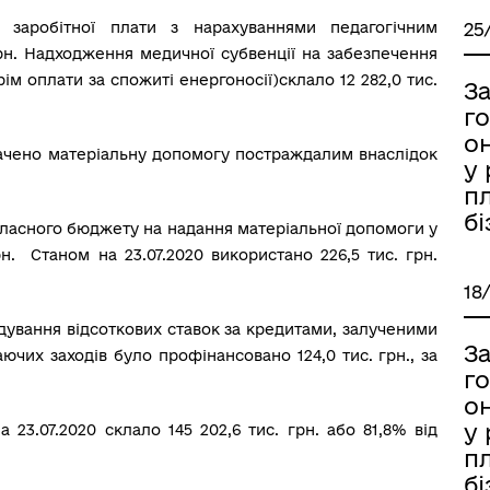
у заробітної плати з нарахуваннями педагогічним
25
грн. Надходження медичної субвенції на забезпечення
рім оплати за спожиті енергоносії)склало 12 282,0 тис.
З
г
он
лачено матеріальну допомогу постраждалим внаслідок
у 
п
бі
бласного бюджету на надання матеріальної допомоги у
н. Станом на 23.07.2020 використано 226,5 тис. грн.
18
дування відсоткових ставок за кредитами, залученими
З
чих заходів було профінансовано 124,0 тис. грн., за
г
он
у 
23.07.2020 склало 145 202,6 тис. грн. або 81,8% від
п
бі