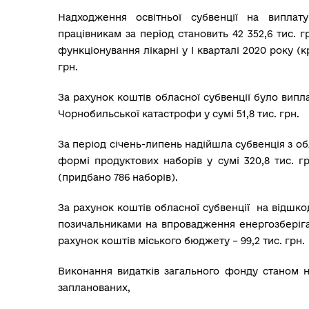
Надходження освітньої субвенції на виплат
працівникам за період становить 42 352,6 тис. 
функціонування лікарні у І кварталі 2020 року (к
грн.
За рахунок коштів обласної субвенції було вип
Чорнобильської катастрофи у сумі 51,8 тис. грн.
За період січень-липень надійшла субвенція з о
формі продуктових наборів у сумі 320,8 тис. гр
(придбано 786 наборів).
За рахунок коштів обласної субвенції на відшко
позичальниками на впровадження енергозберігаю
рахунок коштів міського бюджету – 99,2 тис. грн.
Виконання видатків загального фонду станом на 
запланованих,