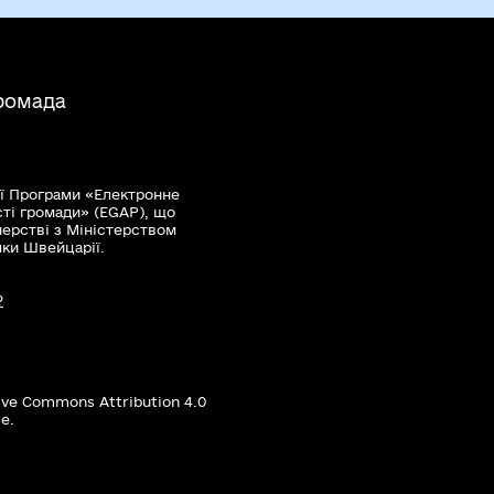
ромада
ї Програми «Електронне
сті громади» (EGAP), що
нерстві з Міністерством
мки Швейцарії.
?
ive Commons Attribution 4.0
е.