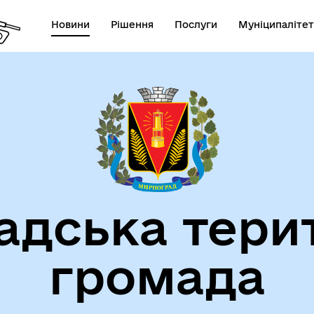
Новини
Рішення
Послуги
Муніципалітет
СТАТУТ МИРНОГРАДСЬКОЇ
га пам'яті
МІСЬКОЇ ТЕРИТОРІАЛЬНОЇ
ГРОМАДИ
дська тери
громада