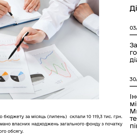
Д
03
З
г
ді
30
І
м
М
 бюджету за місяць (липень) склали 10 119,3 тис. грн.
те
имано власних надходжень загального фонду з початку
пі
ого обсягу.