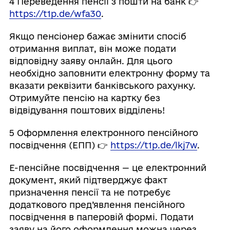
4️ Переведення пенсії з пошти на банк 👉
https://t1p.de/wfa30
.
Якщо пенсіонер бажає змінити спосіб
отримання виплат, він може подати
відповідну заяву онлайн. Для цього
необхідно заповнити електронну форму та
вказати реквізити банківського рахунку.
Отримуйте пенсію на картку без
відвідування поштових відділень!
5️ Оформлення електронного пенсійного
посвідчення (ЕПП) 👉
https://t1p.de/lkj7w
.
Е-пенсійне посвідчення — це електронний
документ, який підтверджує факт
призначення пенсії та не потребує
додаткового пред’явлення пенсійного
посвідчення в паперовій формі. Подати
заяву на його оформлення можна через