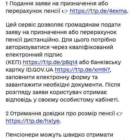
1️ Подання заяви на призначення або
перерахунок пенсії 👉
https://t1p.de/4exma
.
Цей сервіс дозволяє громадянам подати
заяву на призначення або перерахунок
пенсії дистанційно. Для цього потрібно
авторизуватися через кваліфікований
електронний підпис
(КЕП)
https://t1p.de/p8q14
або банківську
картку ID.GOV.UA
https://t1p.de/xm9i7
,
заповнити електронну форму та
завантажити необхідні документи. Після
розгляду заяви користувач отримає
відповідь у своєму особистому кабінеті.
2️ Отримання довідки про розмір пенсії 👉
https://t1p.de/hxlye
.
Пенсіонери можуть швидко отримати