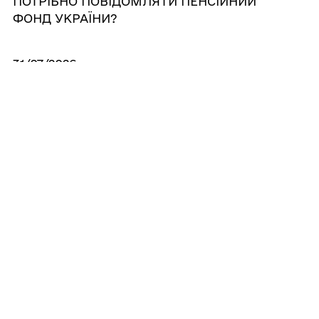
ПОТРІБНО ПОВІДОМЛЯТИ ПЕНСІЙНИЙ
ФОНД УКРАЇНИ?
31/07/2026
ГРОШОВА ДОПОМОГА ДО ДНЯ
НЕЗАЛЕЖНОСТІ: КОМУ З ОТРИМУВАЧІВ
ВИПЛАТА НАДІЙДЕ АВТОМАТИЧНО
31/07/2026
ДІЗНАЙТЕСЯ, ЧИ ВРАХОВУЄТЬСЯ ДОХІД З
УТРИМАННЯ ПАЮ ПРИ ОБЧИСЛЕНІ
РОЗМІРУ СУБСИДІЇ
30/07/2026