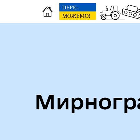
Алея героїв
Кни
Мирногра
Безбар'єрність
Стр