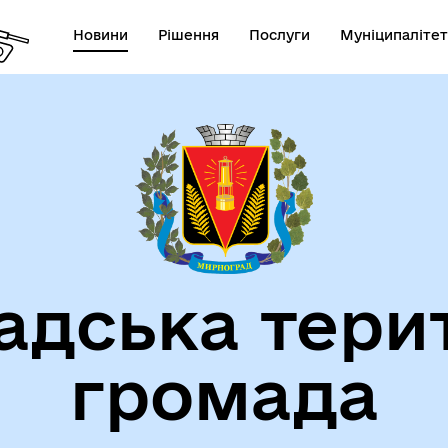
Новини
Рішення
Послуги
Муніципалітет
СТАТУТ МИРНОГРАДСЬКОЇ
га пам'яті
МІСЬКОЇ ТЕРИТОРІАЛЬНОЇ
ГРОМАДИ
дська тери
громада
атегія розвитку громади
Фінанси