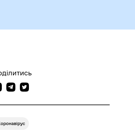
оділитись
Коронавірус