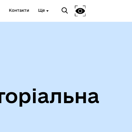
Контакти
Ще
Інформація про проведення
дистанційного обстеження
торіальна