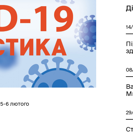
Д
14
П
зд
08
Ва
М
 5-6 лютого
29
Ст