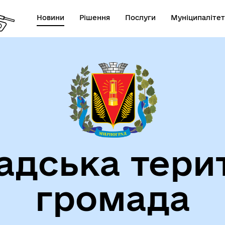
Новини
Рішення
Послуги
Муніципалітет
СТАТУТ МИРНОГРАДСЬКОЇ
га пам'яті
МІСЬКОЇ ТЕРИТОРІАЛЬНОЇ
ГРОМАДИ
дська тери
громада