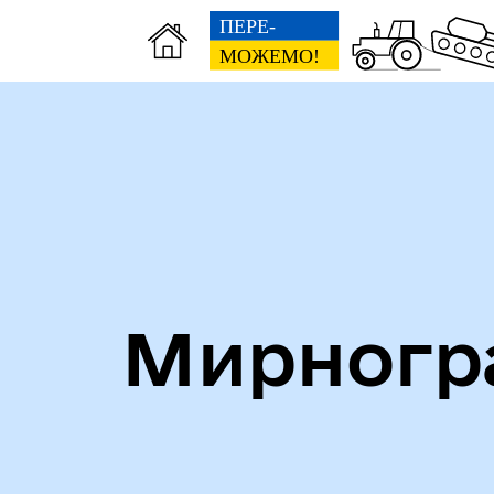
Алея героїв
Кни
Мирногра