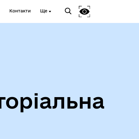
Контакти
Ще
Інформація про проведення
дистанційного обстеження
торіальна