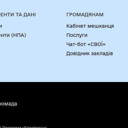
ЕНТИ ТА ДАНІ
ГРОМАДЯНАМ
и
Кабінет мешканця
нти (НПА)
Послуги
Чат-бот «СВОЇ»
Довідник закладів
ромада
ї Програми «Електронне