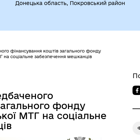
атегія розвитку громади
Фінанси
Донецька область, Покровський район
ого фінансування коштів загального фонду
 на соціальне забезпечення мешканців
П
едбаченого
загального фонду
ої МТГ на соціальне
ців
Ф