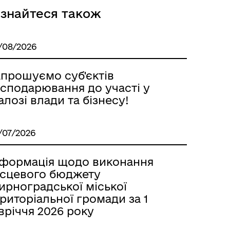
ізнайтеся також
/08/2026
апрошуємо суб'єктiв
осподарювання до участі у
алозі влади та бізнесу!
/07/2026
нформація щодо виконання
ісцевого бюджету
ирноградської міської
риторіальної громади за 1
вріччя 2026 року