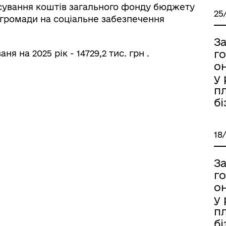
сування коштів загального фонду бюджету
25
 громади на соціальне забезпечення
З
г
 на 2025 рік - 14729,2 тис. грн .
он
у 
п
бі
18
З
г
он
у 
п
бі