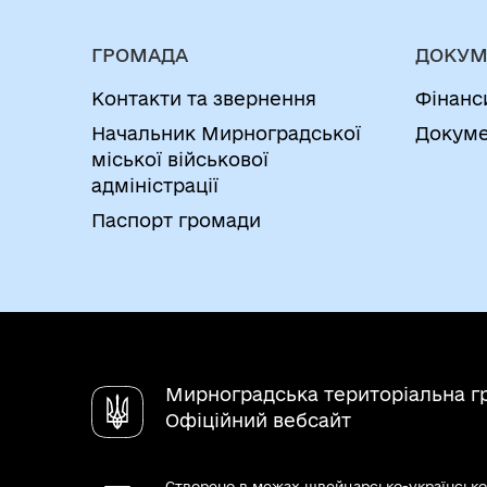
ГРОМАДА
ДОКУМ
Контакти та звернення
Фінанс
Начальник Мирноградської
Докуме
міської військової
адміністрації
Паспорт громади
Мирноградська територіальна г
Офіційний вебсайт
Створено в межах швейцарсько-українсько