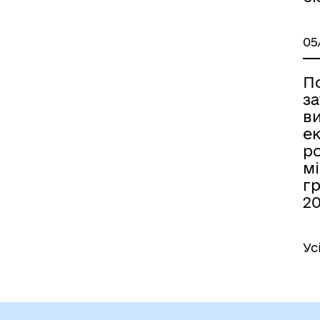
05
П
за
в
ек
р
мі
гр
20
Ус