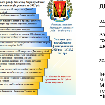
Д
03
З
г
ді
30
І
м
М
те
пі