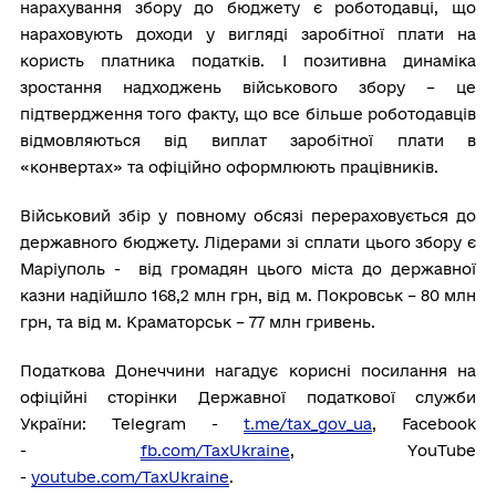
нарахування збору до бюджету є роботодавці, що
нараховують доходи у вигляді заробітної плати на
користь платника податків. І позитивна динаміка
зростання надходжень військового збору – це
підтвердження того факту, що все більше роботодавців
відмовляються від виплат заробітної плати в
«конвертах» та офіційно оформлюють працівників.
Військовий збір у повному обсязі перераховується до
державного бюджету. Лідерами зі сплати цього збору є
Маріуполь - від громадян цього міста до державної
казни надійшло 168,2 млн грн, від м. Покровськ – 80 млн
грн, та від м. Краматорськ – 77 млн гривень.
Податкова Донеччини нагадує корисні посилання на
офіційні сторінки Державної податкової служби
України: Telegram -
t.me/tax_gov_ua
, Facebook
-
fb.com/TaxUkraine
, YouTube
-
youtube.com/TaxUkraine
.