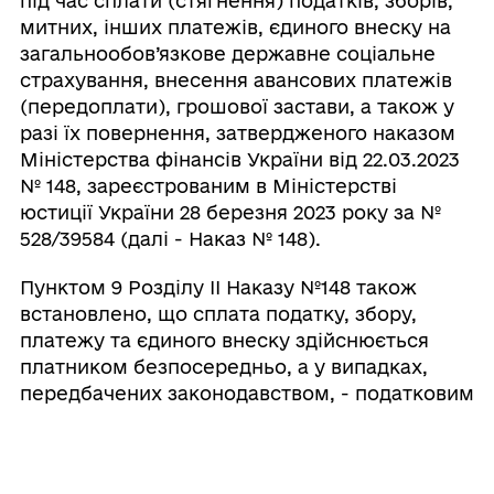
під час сплати (стягнення) податків, зборів,
митних, інших платежів, єдиного внеску на
загальнообов’язкове державне соціальне
страхування, внесення авансових платежів
(передоплати), грошової застави, а також у
разі їх повернення, затвердженого наказом
Міністерства фінансів України від 22.03.2023
№ 148, зареєстрованим в Міністерстві
юстиції України 28 березня 2023 року за №
528/39584 (далі - Наказ № 148).
Пунктом 9 Розділу ІІ Наказу №148 також
встановлено, що сплата податку, збору,
платежу та єдиного внеску здійснюється
платником безпосередньо, а у випадках,
передбачених законодавством, - податковим
агентом або представником платника.