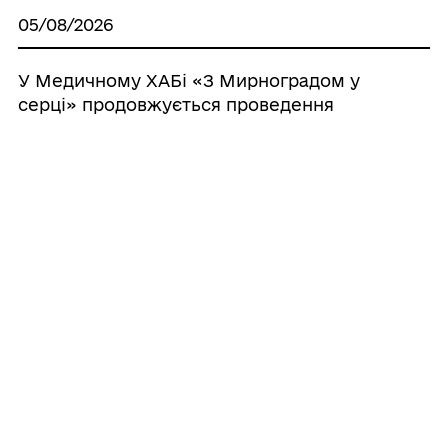
05/08/2026
У Медичному ХАБі «З Мирноградом у
серці» продовжується проведення
профілактичних заходів у рамках
державної програми «Скринінг здоров’я
40+»
05/08/2026
Леся Карнаух: Громади мають активніше
працювати над розширенням бази
оподаткування – це додаткові ресурси
для розвитку
05/08/2026