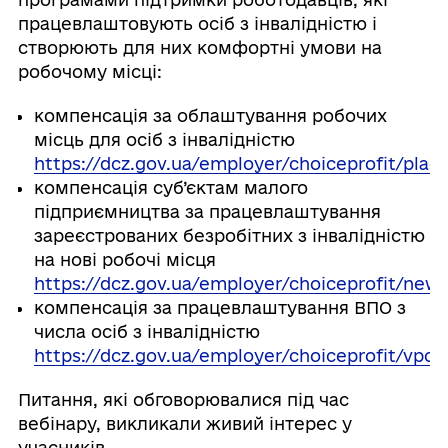
працевлаштовують осіб з інвалідністю і
створюють для них комфортні умови на
робочому місці:
компенсація за облаштування робочих
місць для осіб з інвалідністю
https://dcz.gov.ua/employer/choiceprofit/place
компенсація суб’єктам малого
підприємництва за працевлаштування
зареєстрованих безробітних з інвалідністю
на нові робочі місця
https://dcz.gov.ua/employer/choiceprofit/new
компенсація за працевлаштування ВПО з
числа осіб з інвалідністю
https://dcz.gov.ua/employer/choiceprofit/vpo
Питання, які обговорювалися під час
вебінару, викликали живий інтерес у
учасників.