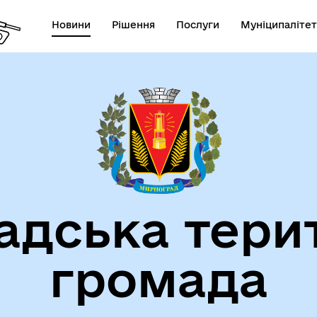
Новини
Рішення
Послуги
Муніципалітет
СТАТУТ МИРНОГРАДСЬКОЇ
га пам'яті
МІСЬКОЇ ТЕРИТОРІАЛЬНОЇ
ГРОМАДИ
дська тери
громада
атегія розвитку громади
Фінанси