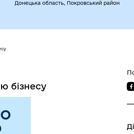
Донецька область, Покровський район
есу
П
ю бізнесу
Д