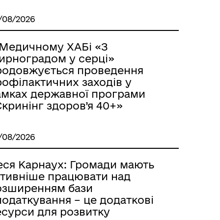
/08/2026
 Медичному ХАБі «З
ирноградом у серці»
родовжується проведення
рофілактичних заходів у
амках державної програми
кринінг здоров’я 40+»
/08/2026
еся Карнаух: Громади мають
ктивніше працювати над
озширенням бази
одаткування – це додаткові
есурси для розвитку