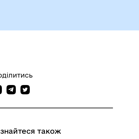
оділитись
ізнайтеся також