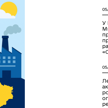
05
У
М
п
п
р
«С
05
Л
а
р
оп
р