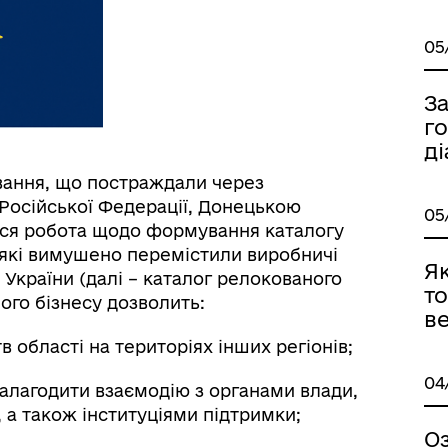
05
З
г
ді
вання, що постраждали через
Російської Федерації, Донецькою
05
ься робота щодо формування каталогу
 які вимушено перемістили виробничі
Я
 України (далі – каталог релокованого
то
ого бізнесу дозволить:
ве
бласті на територіях інших регіонів;
04
алагодити взаємодію з органами влади,
 а також інституціями підтримки;
О