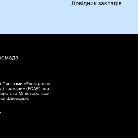
Довідник закладів
ромада
ї Програми «Електронне
сті громади» (EGAP), що
нерстві з Міністерством
мки Швейцарії.
?