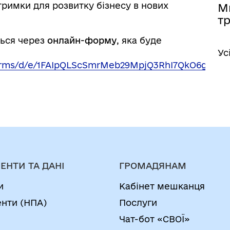
имки для розвитку бізнесу в нових
М
тр
ться через
онлайн-форму
, яка буде
Ус
/forms/d/e/1FAIpQLScSmrMeb29MpjQ3RhI7QkO6g5me
ЕНТИ ТА ДАНІ
ГРОМАДЯНАМ
и
Кабінет мешканця
нти (НПА)
Послуги
Чат-бот «СВОЇ»