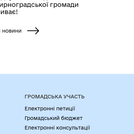
ирноградської громади
иває!
і новини
rhZFjkbPhNTuOtDkOSgsuA/viewform?
ГРОМАДСЬКА УЧАСТЬ
Електронні петиції
Громадський бюджет
Електронні консультації