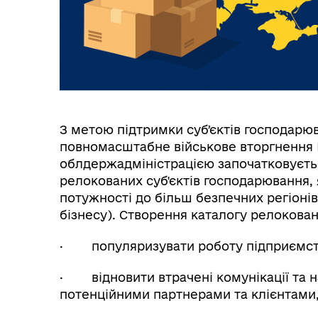
З метою підтримки субʼєктів господарю
повномасштабне військове вторгнення 
облдержадміністрацією започатковуєт
релокованих суб'єктів господарювання,
потужності до більш безпечних регіонів
бізнесу). Створення каталогу релокован
· популяризувати роботу підприємств о
· відновити втрачені комунікації та н
потенційними партнерами та клієнтами,