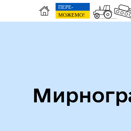
Алея героїв
Кни
Мирногра
Безбар'єрність
Стр