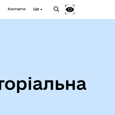
Контакти
Ще
Інформація про проведення
дистанційного обстеження
торіальна