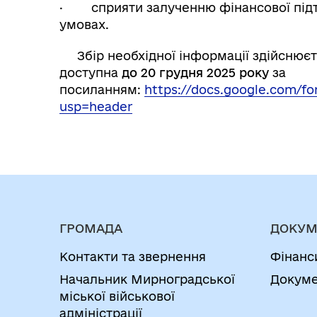
· сприяти залученню фінансової підтр
умовах.
Збір необхідної інформації здійснює
доступна
до 20 грудня 2025 року
за
посиланням:
https://docs.google.com
usp=header
ГРОМАДА
ДОКУМ
Контакти та звернення
Фінанс
Начальник Мирноградської
Докуме
міської військової
адміністрації