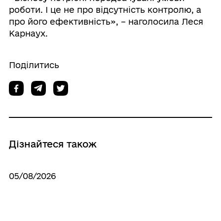
роботи. І це не про відсутність контролю, а
про його ефективність», – наголосила Леся
Карнаух.
Поділитись
Дізнайтеся також
05/08/2026
Леся Карнаух: Громади мають активніше
працювати над розширенням бази