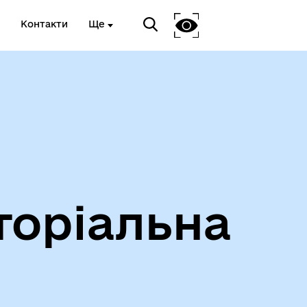
Контакти
Ще
Інформація про проведення
дистанційного обстеження
торіальна