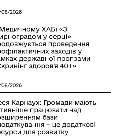
/08/2026
 Медичному ХАБі «З
ирноградом у серці»
родовжується проведення
рофілактичних заходів у
амках державної програми
кринінг здоров’я 40+»
/08/2026
еся Карнаух: Громади мають
ктивніше працювати над
озширенням бази
одаткування – це додаткові
есурси для розвитку