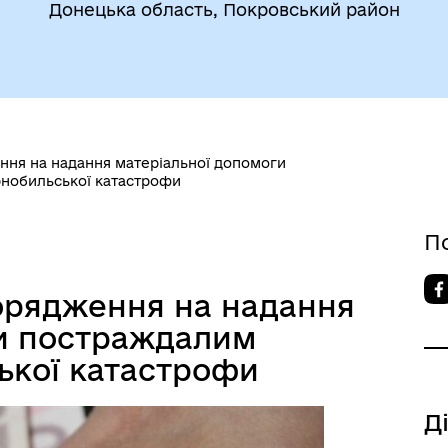
Донецька область, Покровський район
атегія розвитку громади
Фінанси
ння на надання матеріальної допомоги
нобильської катастрофи
П
орядження на надання
ги постраждалим
ької катастрофи
Д