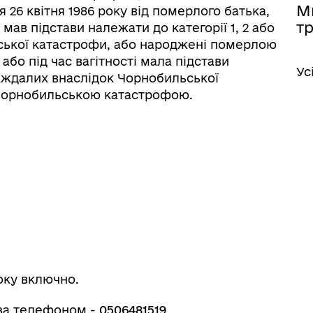
М
я 26 квітня 1986 року від померлого батька,
тр
 мав підстави належати до категорії 1, 2 або
ської катастрофи, або народжені померлою
 або під час вагітності мала підстави
Ус
траждалих внаслідок Чорнобильської
 Чорнобильською катастрофою.
року включно.
 за телефоном -
0506481519