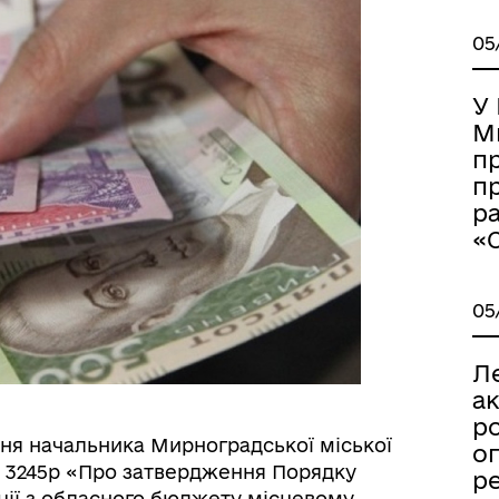
05
У
М
п
п
р
«С
05
Л
а
р
ня начальника Мирноградської міської
оп
6 № 3245р «Про затвердження Порядку
р
нції з обласного бюджету місцевому