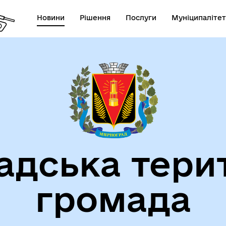
Новини
Рішення
Послуги
Муніципалітет
СТАТУТ МИРНОГРАДСЬКОЇ
га пам'яті
МІСЬКОЇ ТЕРИТОРІАЛЬНОЇ
ГРОМАДИ
дська тери
громада