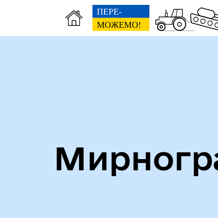
Алея героїв
Кни
Мирногра