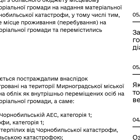
ріальної громади на надання матеріальної
05
обильської катастрофи, у тому числі тим,
е місце проживання (перебування) на
торіальної громади та перемістились
З
г
ді
05
ється постраждалим внаслідок
Я
ровані на території Мирноградської міської
то
на облік як внутрішньо переміщених осіб на
ве
оріальної громади, а саме:
 Чорнобильській АЕС, категорія 1;
04
фи, категорія 1;
потерпілих від Чорнобильської катастрофи,
О
ильською катастрофою;