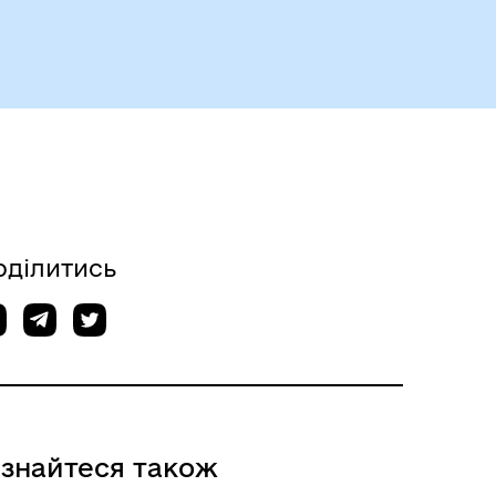
оділитись
ізнайтеся також