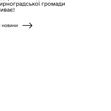
ирноградської громади
иває!
і новини