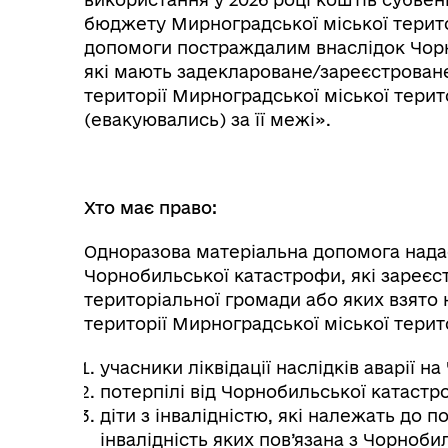
бюджету Мирноградської міської терито
допомоги постраждалим внаслідок Чорн
які мають задеклароване/зареєстрован
території Мирноградської міської тери
(евакуювались) за її межі».
Хто має право:
Одноразова матеріальна допомога нада
Чорнобильської катастрофи, які зареєст
територіальної громади або яких взято 
території Мирноградської міської терит
учасники ліквідації наслідків аварії на
потерпілі від Чорнобильської катастро
діти з інвалідністю, які належать до 
інвалідність яких пов’язана з Чорноб