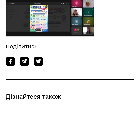
Поділитись
Дізнайтеся також
05/08/2026
У Медичному ХАБі «З Мирноградом у