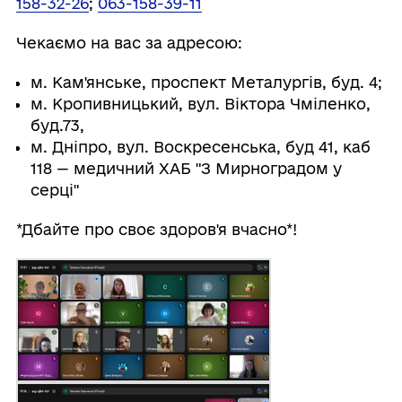
158-32-26
;
063-158-39-11
Чекаємо на вас за адресою:
м. Кам'янське, проспект Металургів, буд. 4;
м. Кропивницький, вул. Віктора Чміленко,
буд.73,
м. Дніпро, вул. Воскресенська, буд 41, каб
118 — медичний ХАБ "З Мирноградом у
серці"
*Дбайте про своє здоров'я вчасно*!