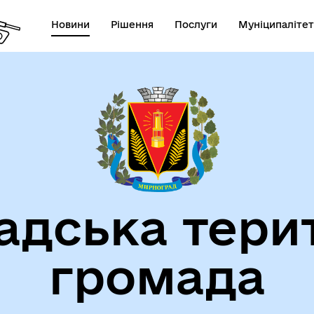
Новини
Рішення
Послуги
Муніципалітет
СТАТУТ МИРНОГРАДСЬКОЇ
га пам'яті
МІСЬКОЇ ТЕРИТОРІАЛЬНОЇ
ГРОМАДИ
дська тери
громада
атегія розвитку громади
Фінанси