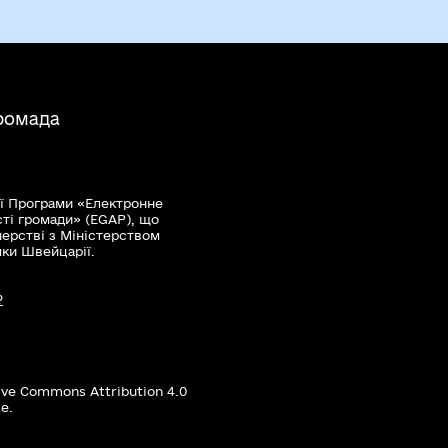
ромада
ї Програми «Електронне
сті громади» (EGAP), що
нерстві з Міністерством
мки Швейцарії.
?
ive Commons Attribution 4.0
е.