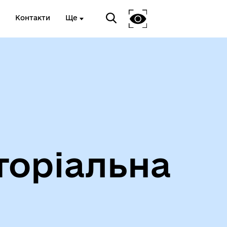
Контакти
Ще
Інформація про проведення
дистанційного обстеження
торіальна