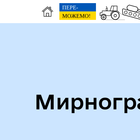
Алея героїв
Кни
Мирногра
Безбар'єрність
Стр