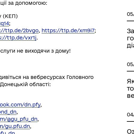
ації за допомогою:
05
у (КЕП)
8q14
;
З
://t1p.de/2bvgo
,
https://t1p.de/xm9i7
;
г
://t1p.de/vxr1j
.
ді
слуги не виходячи з дому!
05
дивіться на вебресурсах Головного
Я
Донецькій області:
то
ве
ook.com/dn.pfy
,
ond_dn
,
04
om/@gu_pfu_dn
,
m/gu.pfu.dn
,
О
pfu_dn
.