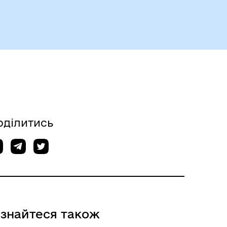
оділитись
ізнайтеся також