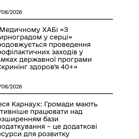
/08/2026
 Медичному ХАБі «З
ирноградом у серці»
родовжується проведення
рофілактичних заходів у
амках державної програми
кринінг здоров’я 40+»
/08/2026
еся Карнаух: Громади мають
ктивніше працювати над
озширенням бази
одаткування – це додаткові
есурси для розвитку