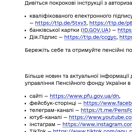
Дивіться покрокові інструкції з авториз
кваліфікованого електронного підпис
—
https://t1p.de/5txv3
,
https://t1p.de/p
банківської картки (
ID.GOV.UA
) —
https
Дія.Підпис —
https://t1p.de/ccgyc
,
https
Бережіть себе та отримуйте пенсійні по
Більше новин та актуальної інформації 
управління Пенсійного фонду України в 
сайті —
https://www.pfu.gov.ua/dn
,
фейсбук-сторінці —
https://www.faceb
телеграм-каналі —
https://t.me/PensF
ютуб-каналі —
https://www.youtube.c
інстаграм —
https://www.instagram.co
TikTok —
https://www.tiktok.com/@gu_