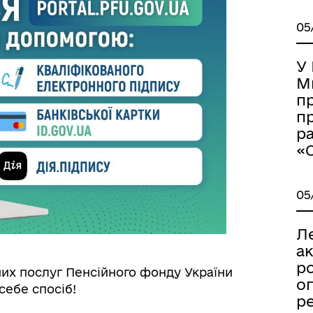
05
У
М
п
п
р
«С
05
Л
а
р
их послуг Пенсійного фонду України
оп
себе спосіб!
р