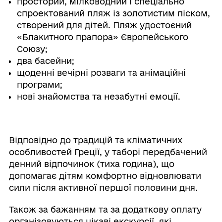
просторий, мілководний і спеціально
спроектований пляж із золотистим піском,
створений для дітей. Пляж удостоєний
«Блакитного прапора» Європейського
Союзу;
два басейни;
щоденні вечірні розваги та анімаційні
програми;
нові знайомства та незабутні емоції.
Відповідно до традицій та кліматичних
особливостей Греції, у таборі передбачений
денний відпочинок (тиха година), що
допомагає дітям комфортно відновлювати
сили після активної першої половини дня.
Також за бажанням та за додаткову оплату
організовуються цікаві екскурсії, які