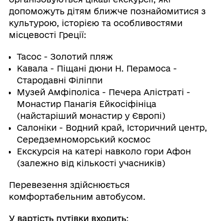
допоможуть дітям ближче познайомитися з
культурою, історією та особливостями
місцевості Греції:
Тасос - Золотий пляж
Кавала - Піщані дюни Н. Перамоса -
Стародавні Філіппи
Музей Амфіполіса - Печера Алістраті -
Монастир Панагія Ейкосіфініца
(найстаріший монастир у Європі)
Салоніки - Водний край, Історичний центр,
Середземноморський космос
Екскурсія на катері навколо гори Афон
(залежно від кількості учасників)
Перевезення здійснюється
комфортабельним автобусом.
У вартість путівки входить
: