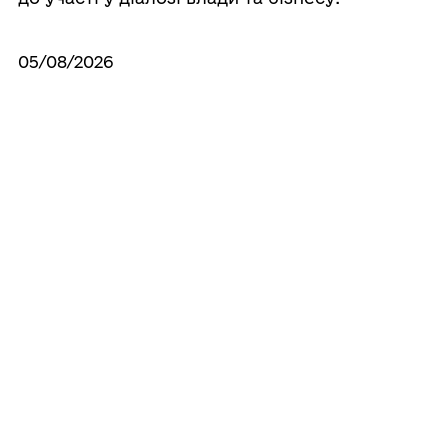
05/08/2026
Як отримати компенсацію за товари,
придбані для ветеранського бізнесу
04/08/2026
Оздоровлення дітей Мирноградської
громади триває!
Усі новини
ГРОМАДА