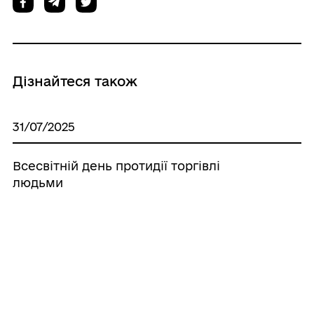
Дізнайтеся також
31/07/2025
Всесвітній день протидії торгівлі
людьми
10/11/2023
Нова енергія – нові можливості для
сталого розвитку Донбасу