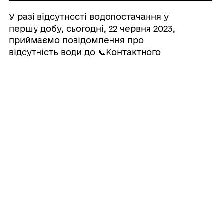
У разі відсутності водопостачання у
першу добу, сьогодні, 22 червня 2023,
приймаємо повідомлення про
відсутність води до 📞Контактного
центру 099 518 40 20 :
29/05/2023
Сьогодня, 29 травня 2023 року з 09.00 до
11.00 в кабінеті начальника ММВА
відбудеться особистий прийом
громадян.
Усі
повідомлення