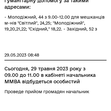
гуманітарну допомогу за такими
отримували останній раз 28-30 квітня (по 4
адресами:
разу)
- Молодіжний, 44 з 9.00-12.00 для мешканців
м-нів "Світлий", 24,25; "Молодіжний",
19,20,21,22; "Східний," 18,22. - Західний, 52 з
10.00-14.00 для мешканців б.54-50 м-н"
Західний". - Гірнична, 7 з 09.00-14.00 коробки
- 3 круг мешканців вул. Сєдова, Сєрова,
Кітченка, Одеська, Волгоградська,
29.05.2023 08:48
Севастопольська -ПК "Україна з" 10.00-14.00
для тих мешканців у кого з останньої видачі
Сьогодня, 29 травня 2023 року з
пройшло 25 днів.
09.00 до 11.00 в кабінеті начальника
ММВА відбудеться особистий
прийом громадян.
Проведе прийом громадян начальник
Мирноградської міської військової
адміністрації Юрій Ключка.