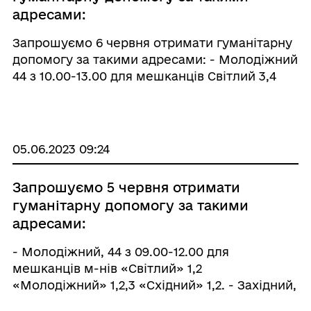
адресами:
Запрошуємо 6 червня отримати гуманітарну
допомогу за такими адресами: - Молодіжний
44 з 10.00-13.00 для мешканців Світлий 3,4
Молодіжний 4,5,6,7 Східний 3,4 - Західний, 52
з 10.00-14.00 для мешканців б.9-5 -Гірнична, 7
з 09.00-14.00 для всіх хто не отримав по 3
колу - Мухамадєєва, 3 з 10.00-14.00 - квартал
05.06.2023 09:24
40 б.1 з 10.00-14.00 для мешканців приватного
сектору та квартал 40 б.7,8 які отримували
Запрошуємо 5 червня отримати
останній раз до 9 травня (по 4 разу) -
гуманітарну допомогу за такими
Юридична, 15 з 09.00-14.00
адресами:
- Молодіжний, 44 з 09.00-12.00 для
мешканців м-нів «Світлий» 1,2
«Молодіжний» 1,2,3 «Східний» 1,2. - Західний,
52 з 10.00-14.00 для мешканців б.14-10.