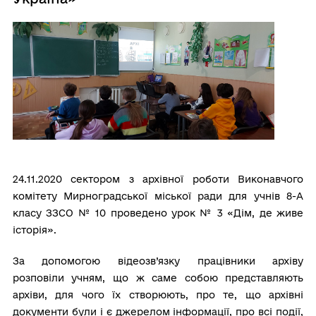
24.11.2020
сектором з архівної роботи Виконавчого
комітету Мирноградської міської ради для учнів 8-А
класу ЗЗСО № 10 проведено
урок № 3 «
Дім, де живе
історія».
З
а допомогою відеозв’язку працівники архіву
розповіли
у
чням,
що ж саме собою представляють
архіви, для чого їх створюють, про те, що
архівні
документи були і є джерелом інформації, про всі події,