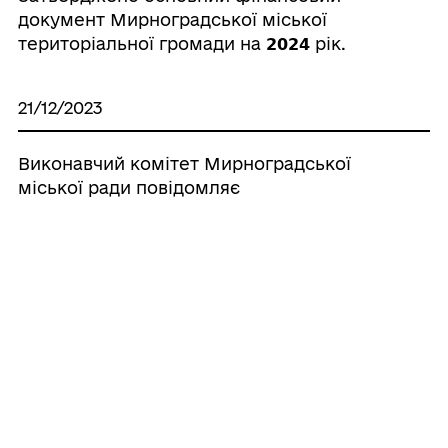
документ Мирноградської міської
територіальної громади на 𝟮𝟬𝟮𝟰 рік.
21/12/2023
Виконавчий комітет Мирноградської
міської ради повідомляє
24/07/2023
24 липня 2023 року з 09.00 до 11.00 в
кабінеті начальника ММВА відбудеться
особистий прийом громадян
10/04/2023