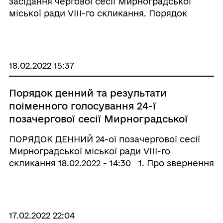
засідання чергової сесії Мирноградської
міської ради VIIІ-го скликання. Порядок
денний: 1) про стан законності, заходах щодо
її зміцнення та результатах діяльності на
території Мирноградської міської
територіаль ...
18.02.2022 15:37
Порядок денний та результати
поіменного голосування 24-ї
позачергової сесії Мирноградської
міської ради VIIІ-го скликання
ПОРЯДОК ДЕННИЙ 24-ої позачергової сесії
Мирноградської міської ради VIIІ-го
скликання 18.02.2022 - 14:30 1. Про звернення
до жителів Мирноградської міської
територіальної громади. Доповідач: Максим
Забєля, директор ПП «Мирногра ...
17.02.2022 22:04