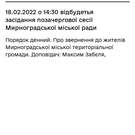
18.02.2022 о 14:30 відбудетья
засідання позачергової сесії
Мирноградської міської ради
Порядок денний. Про звернення до жителів
Мирноградської міської територіальної
громади. Доповідач: Максим Забєля,
директор ПП «Мирноградська міська газета
«Родной город». 2. Різне.
16.02.2022 14:58
Повідомлення про оприлюднення
проєкту Стратегії трансформації
вугільних громад Донецької області
1. Повна назва документа державного